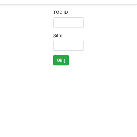
TOD ID
Şifre
Giriş